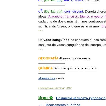
o
.
(
Del
lat
.
ubi
).
adv
.
l
.
desus
.
En
donde
.
————————
3
o
.
(
Del
lat
.
aut
).
conj
.
disyunt
.
Denota
difere
ideas
.
Antonio
o
Francisco
.
Blanco
o
negro
.
cada
uno
de
dos
o
más
términos
contrapues
significando
'
o
sea
,
o
lo
que
es
lo
mismo
'.
El
* * *
Un
vaso
sanguíneo
es
conducto
hueco
ram
conjunto
de
vasos
sanguíneos
del
cuerpo
ju
* * *
GEOGRAFÍA
Abreviatura
de
oeste
.
————————
QUÍMICA
Símbolo
químico
del
oxígeno
.
————————
abreviatura
oeste
Enciclopedia
Universal
.
2012
.
Игры ⚽
Поможем написать курсовую
Medicamento huérfano