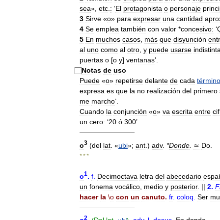
sea
»,
etc
.
:
‘
El
protagonista
o
personaje
princ
3
Sirve
«
o
»
para
expresar
una
cantidad
apro
4
Se
emplea
también
con
valor
*
concesivo:
‘
5
En
muchos
casos
,
más
que
disyunción
ent
al
uno
como
al
otro
,
y
puede
usarse
indistin
puertas
o
[
o
y
]
ventanas
’.
Notas
de
uso
Puede
«
o
»
repetirse
delante
de
cada
términ
expresa
es
que
la
no
realización
del
primero
me
marcho
’.
Cuando
la
conjunción
«
o
»
va
escrita
entre
ci
un
cero:
‘
20
ó
300
’.
————————
3
o
(
del
lat
. «
ubi
»;
ant
.)
adv
.
*
Donde
.
≃
Do
.
* * *
1
o
.
f
.
Decimoctava
letra
del
abecedario
espa
un
fonema
vocálico
,
medio
y
posterior
. ||
2
.
Fi
hacer
la
\
o
con
un
canuto
.
fr
.
coloq
.
Ser
mu
————————
2