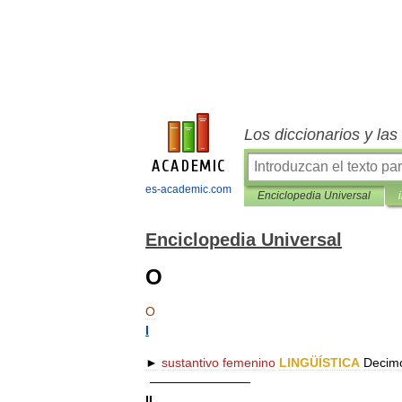
Los diccionarios y la
es-academic.com
Enciclopedia Universal
Enciclopedia Universal
O
O
I
►
sustantivo
femenino
LINGÜÍSTICA
Decim
————————
II