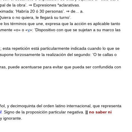
ipal
de
la
obra
’. ⇒
Expresiones
*
aclarativas
.
ximada:
‘
Habría
20
ó
30
personas
’. ⇒
de
...
a
.
Quiera
o
no
quiera
,
le
llegará
su
turno
’.
re
los
términos
que
une
,
expresa
que
la
acción
es
aplicable
tanto
tamente
«
o
»
o
«
y
»
:
‘
Dispositivo
con
que
se
sujetan
a
su
marco
las
o
;
esta
repetición
está
particularmente
indicada
cuando
lo
que
se
supone
forzosamente
la
realización
del
segundo:
‘
O
te
callas
o
fras
,
puede
acentuarse
para
evitar
que
pueda
ser
confundida
con
ñol
,
y
decimoquinta
del
orden
latino
internacional
,
que
representa
l
.
Signo
de
la
proposición
particular
negativa
.
||
no
saber
ni
y
ignorante
.