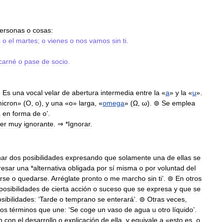
ersonas
o
cosas:
s
o
el
martes
;
o
vienes
o
nos
vamos
sin
ti
.
carné
o
pase
de
socio
.
.
Es
una
vocal
velar
de
abertura
intermedia
entre
la
«
a
»
y
la
«
u
».
icron
» (
Ο
,
ο
),
y
una
«
o
»
larga
, «
omega
» (
Ω
,
ω
).
⊚
Se
emplea
a
en
forma
de
o
’.
er
muy
ignorante
. ⇒ *
Ignorar
.
nar
dos
posibilidades
expresando
que
solamente
una
de
ellas
se
resar
una
*
alternativa
obligada
por
sí
misma
o
por
voluntad
del
rse
o
quedarse
.
Arréglate
pronto
o
me
marcho
sin
ti
’.
⊚
En
otros
posibilidades
de
cierta
acción
o
suceso
que
se
expresa
y
que
se
sibilidades:
‘
Tarde
o
temprano
se
enterará
’.
⊚
Otras
veces
,
los
términos
que
une:
‘
Se
coge
un
vaso
de
agua
u
otro
líquido
’.
n
con
el
desarrollo
o
explicación
de
ella
,
y
equivale
a
«
esto
es
,
o