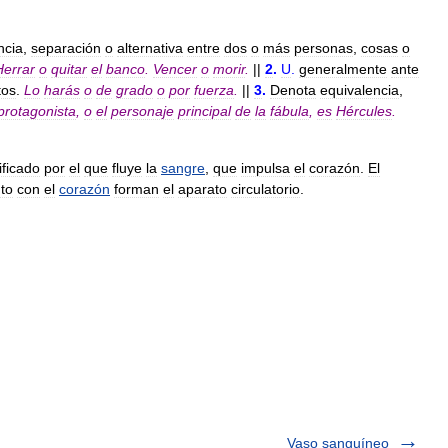
ncia
,
separación
o
alternativa
entre
dos
o
más
personas
,
cosas
o
Herrar
o
quitar
el
banco
.
Vencer
o
morir
.
||
2
.
U
.
generalmente
ante
tos
.
Lo
harás
o
de
grado
o
por
fuerza
.
||
3
.
Denota
equivalencia
,
protagonista
,
o
el
personaje
principal
de
la
fábula
,
es
Hércules
.
ificado
por
el
que
fluye
la
sangre
,
que
impulsa
el
corazón
.
El
nto
con
el
corazón
forman
el
aparato
circulatorio
.
Vaso sanguíneo