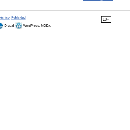
técnico
,
Publicidad
18+
Drupal,
WordPress, MODx.