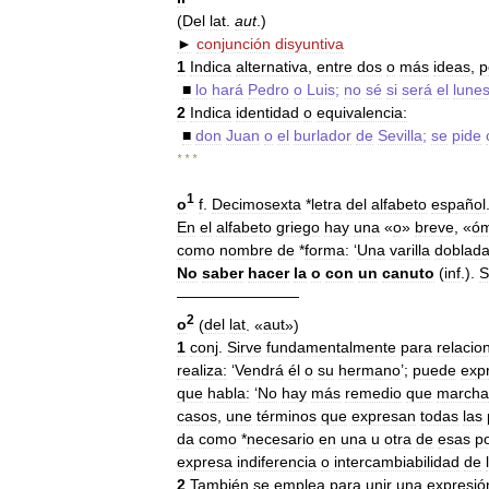
(
Del
lat
.
aut
.)
►
conjunción
disyuntiva
1
Indica
alternativa
,
entre
dos
o
más
ideas
,
p
■
lo
hará
Pedro
o
Luis
;
no
sé
si
será
el
lune
2
Indica
identidad
o
equivalencia:
■
don
Juan
o
el
burlador
de
Sevilla
;
se
pide
* * *
1
o
f
.
Decimosexta
*
letra
del
alfabeto
español
En
el
alfabeto
griego
hay
una
«
o
»
breve
, «
óm
como
nombre
de
*
forma:
‘
Una
varilla
doblad
No
saber
hacer
la
o
con
un
canuto
(
inf
.).
S
————————
2
o
(
del
lat
. «
aut
»)
1
conj
.
Sirve
fundamentalmente
para
relacio
realiza:
‘
Vendrá
él
o
su
hermano
’;
puede
exp
que
habla:
‘
No
hay
más
remedio
que
marcha
casos
,
une
términos
que
expresan
todas
las
da
como
*
necesario
en
una
u
otra
de
esas
po
expresa
indiferencia
o
intercambiabilidad
de
2
También
se
emplea
para
unir
una
expresió