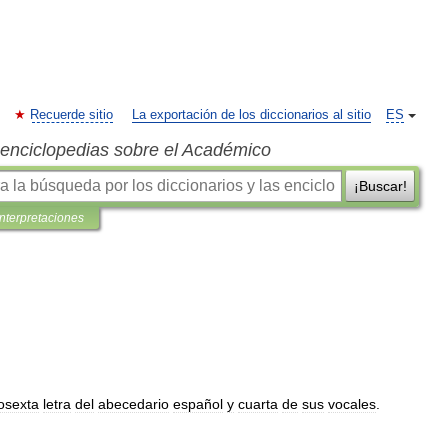
Recuerde sitio
La exportación de los diccionarios al sitio
ES
s enciclopedias sobre el Académico
¡Buscar!
interpretaciones
osexta
letra
del
abecedario
español
y
cuarta
de
sus
vocales
.